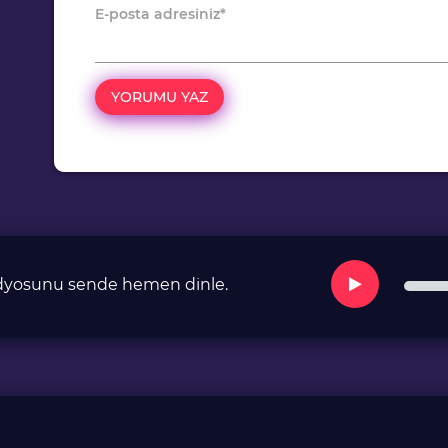
E-posta adresiniz
*
radyosunu sende hemen dinle.