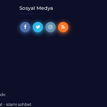
Sosyal Medya
dır.
at
-
islami sohbet