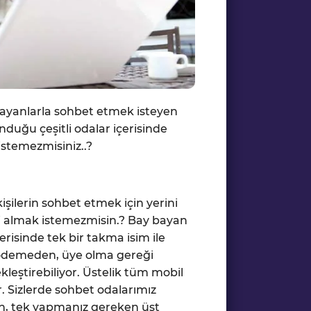
Bayanlarla sohbet etmek isteyen
nduğu çeşitli odalar içerisinde
istemezmisiniz..?
şilerin sohbet etmek için yerini
ini almak istemezmisin.? Bay bayan
risinde tek bir takma isim ile
et ödemeden, üye olma gereği
eştirebiliyor. Üstelik tüm mobil
. Sizlerde sohbet odalarımız
in, tek yapmanız gereken üst