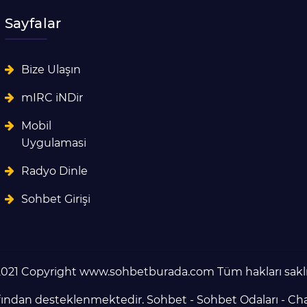
Sayfalar
Bize Ulaşın
mIRC iNDir
Mobil
Uygulamasi
Radyo Dinle
Sohbet Girişi
021 Copyright www.sohbetburada.com Tüm hakları saklı
fından desteklenmektedir.
Sohbet
-
Sohbet Odaları
-
Ch