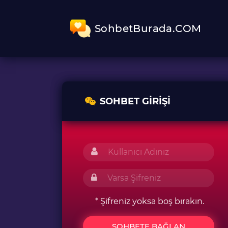
SohbetBurada.COM
SOHBET GIRIŞI
* Şifreniz yoksa boş bırakın.
SOHBETE BAĞLAN