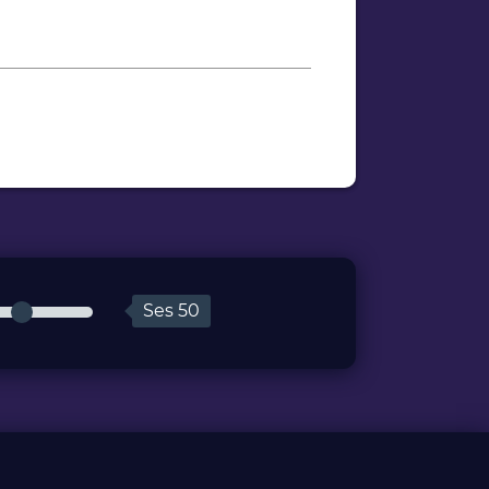
Ses
50