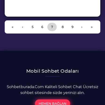
Sayfa gezinme
Sayfa
Sayfa
Geçerli Sayfa
Sayfa
Sayfa
«
‹
5
6
7
8
9
›
»
Mobil Sohbet Odaları
Sohbetburada.Com Kaliteli Sohbet Chat Ücretsiz
sohbet sitesinde sizde yerinizi alın.
HEMEN BAĞLAN