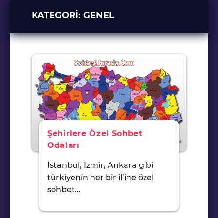
KATEGORI:
GENEL
Şehirlere Özel Sohbet
Odaları
İstanbul, İzmir, Ankara gibi
türkiyenin her bir il’ine özel
sohbet…