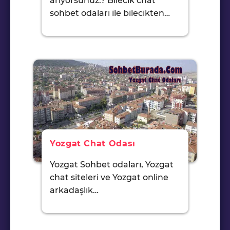
arıyorsunuz.? Bilecik chat
sohbet odaları ile bilecikten…
Yozgat Chat Odası
Yozgat Sohbet odaları, Yozgat
chat siteleri ve Yozgat online
arkadaşlık…