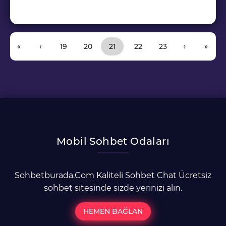
Sayfa gezinme
Sayfa
Sayfa
Geçerli Sayfa
Sayfa
Sayfa
«
‹
19
20
21
22
23
›
»
Mobil Sohbet Odaları
Sohbetburada.Com Kaliteli Sohbet Chat Ücretsiz
sohbet sitesinde sizde yerinizi alın.
HEMEN BAĞLAN